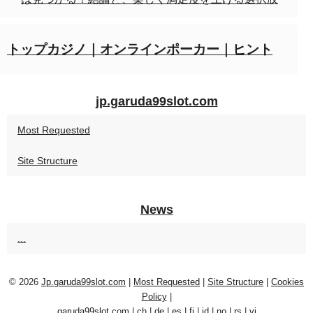
トップカジノ｜オンラインポーカー｜ヒント
jp.garuda99slot.com
Most Requested
Site Structure
News
...
© 2026
Jp.garuda99slot.com
|
Most Requested
|
Site Structure
|
Cookies
Policy
|
garuda99slot.com
|
ch
|
de
|
es
|
fi
|
id
|
no
|
rs
|
vi